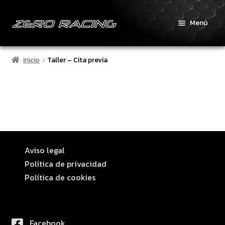
Menú
Inicio
Inicio
Taller – Cita previa
Nosotros
Servicios
Taller – Cita previa
Aviso legal
Productos
Política de privacidad
Política de cookies
Repros
Actualidad
Facebook